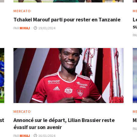
MERCATO
M
Tchakei Marouf parti pour rester en Tanzanie
L
s
PAR
MIHAJ
19/01/2024
PA
MERCATO
M
st
Annoncé sur le départ, Lilian Brassier reste
M
évasif sur son avenir
PA
PAR
MIHAJ
16/01/2024