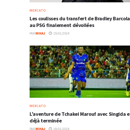
MERCATO
Les coulisses du transfert de Bradley Barcola
au PSG finalement dévoilées
PAR
MIHAJ
19/01/2024
MERCATO
L’aventure de Tchakei Marouf avec Singida e
déjà terminée
PAR
MIHAJ
18/01/2024