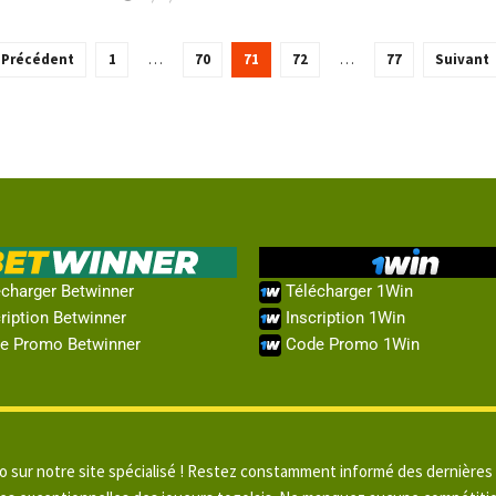
Précédent
1
…
70
71
72
…
77
Suivant
charger Betwinner
Télécharger 1Win
ription Betwinner
Inscription 1Win
e Promo Betwinner
Code Promo 1Win
go sur notre site spécialisé ! Restez constamment informé des dernières