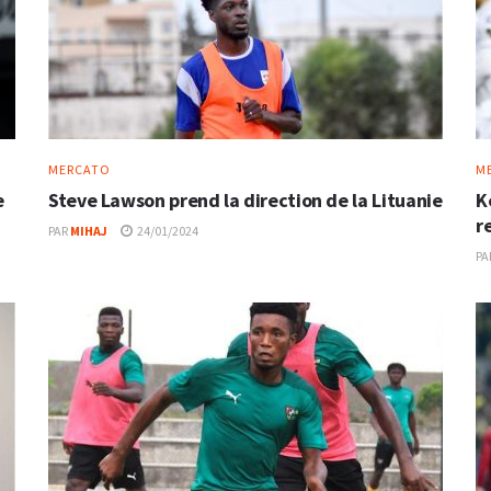
MERCATO
M
e
Steve Lawson prend la direction de la Lituanie
K
r
PAR
MIHAJ
24/01/2024
PA