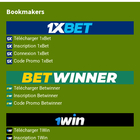
Bookmakers
Télécharger 1xBet
Inscription 1xBet
Connexion 1xBet
Code Promo 1xBet
Télécharger Betwinner
Inscription Betwinner
Code Promo Betwinner
Télécharger 1Win
Inscription 1Win