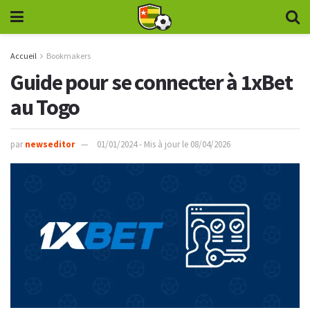
Accueil
Bookmakers
Guide pour se connecter à 1xBet
au Togo
par
newseditor
01/01/2024 - Mis à jour le 08/04/2026