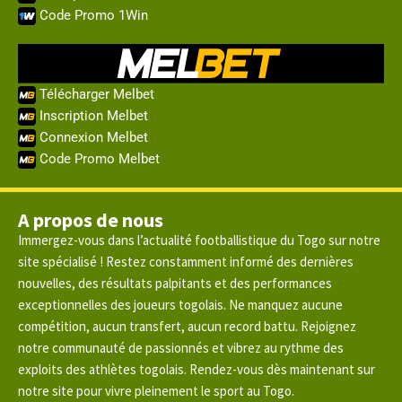
Code Promo 1Win
Télécharger Melbet
Inscription Melbet
Connexion Melbet
Code Promo Melbet
A propos de nous
Immergez-vous dans l’actualité footballistique du Togo sur notre
site spécialisé ! Restez constamment informé des dernières
nouvelles, des résultats palpitants et des performances
exceptionnelles des joueurs togolais. Ne manquez aucune
compétition, aucun transfert, aucun record battu. Rejoignez
notre communauté de passionnés et vibrez au rythme des
exploits des athlètes togolais. Rendez-vous dès maintenant sur
notre site pour vivre pleinement le sport au Togo.