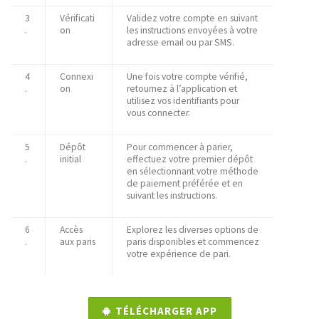
3
Vérificati
Validez votre compte en suivant
.
on
les instructions envoyées à votre
adresse email ou par SMS.
4
Connexi
Une fois votre compte vérifié,
.
on
retournez à l’application et
utilisez vos identifiants pour
vous connecter.
5
Dépôt
Pour commencer à parier,
.
initial
effectuez votre premier dépôt
en sélectionnant votre méthode
de paiement préférée et en
suivant les instructions.
6
Accès
Explorez les diverses options de
.
aux paris
paris disponibles et commencez
votre expérience de pari.
TÉLÉCHARGER APP