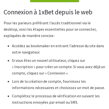
Connexion à 1xBet depuis le web
Pour les parieurs préférant l’accès traditionnel via le
desktop, voici les étapes essentielles pour se connecter,
expliquées de manière concise :
Accédez au bookmaker en entrant l’adresse du site dans
votre navigateur.
Si vous êtes un nouvel utilisateur, cliquez sur
« Inscription » pour créer un compte. Si vous avez déjà un
compte, cliquez sur « Connexion ».
Lors de la création de compte, fournissez les
informations nécessaires et choisissez un mot de passe.
Complétez le processus de vérification en suivant les
instructions envoyées par email ou SMS.