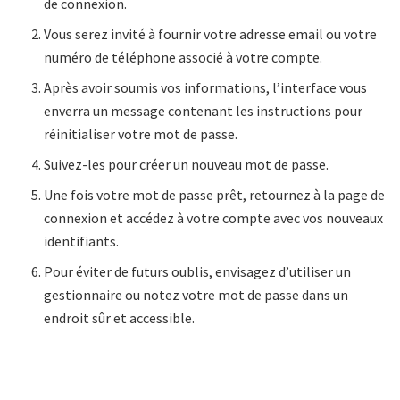
de connexion.
Vous serez invité à fournir votre adresse email ou votre
numéro de téléphone associé à votre compte.
Après avoir soumis vos informations, l’interface vous
enverra un message contenant les instructions pour
réinitialiser votre mot de passe.
Suivez-les pour créer un nouveau mot de passe.
Une fois votre mot de passe prêt, retournez à la page de
connexion et accédez à votre compte avec vos nouveaux
identifiants.
Pour éviter de futurs oublis, envisagez d’utiliser un
gestionnaire ou notez votre mot de passe dans un
endroit sûr et accessible.