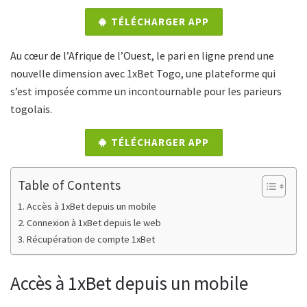
TÉLÉCHARGER APP
Au cœur de l’Afrique de l’Ouest, le pari en ligne prend une
nouvelle dimension avec 1xBet Togo, une plateforme qui
s’est imposée comme un incontournable pour les parieurs
togolais.
TÉLÉCHARGER APP
Table of Contents
Accès à 1xBet depuis un mobile
Connexion à 1xBet depuis le web
Récupération de compte 1xBet
Accès à 1xBet depuis un mobile