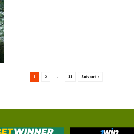
1
2
…
11
Suivant