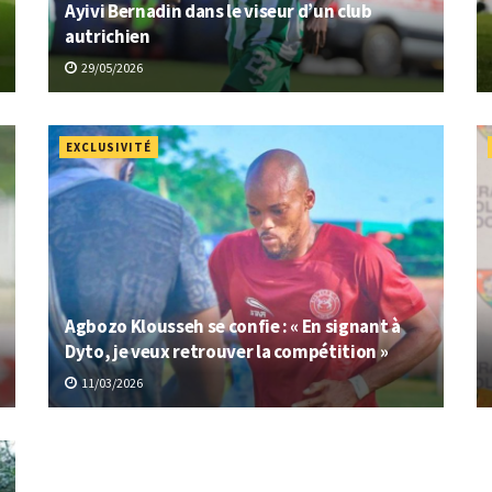
Ayivi Bernadin dans le viseur d’un club
autrichien
29/05/2026
EXCLUSIVITÉ
Agbozo Klousseh se confie : « En signant à
Dyto, je veux retrouver la compétition »
11/03/2026