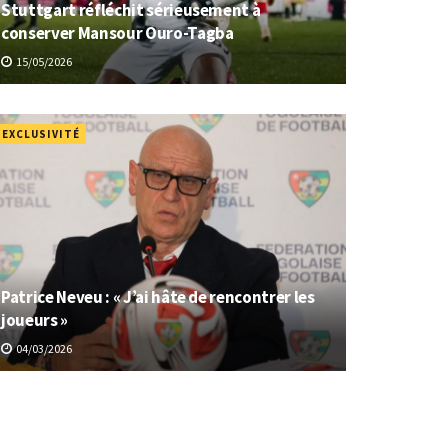
Stuttgart réfléchit sérieusement à
conserver Mansour Ouro-Tagba
15/05/2026
EXCLUSIVITÉ
Patrice Neveu : « J’ai hâte de rencontrer les
joueurs »
04/03/2026