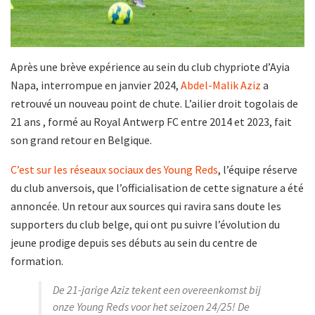
Après une brève expérience au sein du club chypriote d’Ayia
Napa, interrompue en janvier 2024,
Abdel-Malik Aziz
a
retrouvé un nouveau point de chute. L’ailier droit togolais de
21 ans , formé au Royal Antwerp FC entre 2014 et 2023, fait
son grand retour en Belgique.
C’est sur les réseaux sociaux des Young Reds
, l’équipe réserve
du club anversois, que l’officialisation de cette signature a été
annoncée. Un retour aux sources qui ravira sans doute les
supporters du club belge, qui ont pu suivre l’évolution du
jeune prodige depuis ses débuts au sein du centre de
formation.
De 21-jarige Aziz tekent een overeenkomst bij
onze Young Reds voor het seizoen 24/25! De