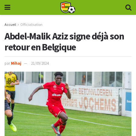
Accueil
Officialisation
Abdel-Malik Aziz signe déjà son
retour en Belgique
par
Mihaj
21/09/2024