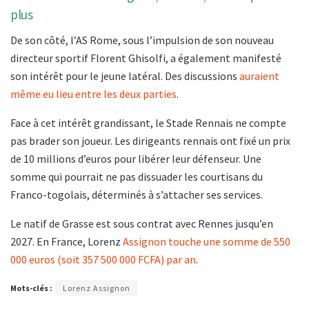
plus
De son côté, l’AS Rome, sous l’impulsion de son nouveau
directeur sportif Florent Ghisolfi, a également manifesté
son intérêt pour le jeune latéral. Des discussions
auraient
même eu lieu entre les deux parties
.
Face à cet intérêt grandissant, le Stade Rennais ne compte
pas brader son joueur. Les dirigeants rennais ont fixé un prix
de 10 millions d’euros pour libérer leur défenseur. Une
somme qui pourrait ne pas dissuader les courtisans du
Franco-togolais, déterminés à s’attacher ses services.
Le natif de Grasse est sous contrat avec Rennes jusqu’en
2027. En France, Lorenz
Assignon touche une somme de 550
000 euros (soit 357 500 000 FCFA) par an
.
Mots-clés :
Lorenz Assignon