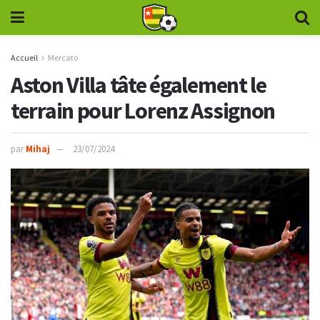
Accueil
Mercato
Aston Villa tâte également le
terrain pour Lorenz Assignon
par
Mihaj
23/07/2024