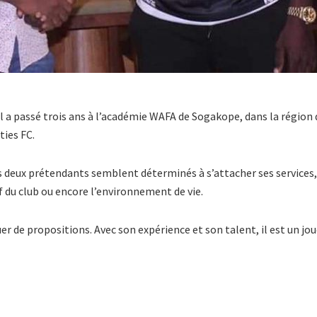
Il a passé trois ans à l’académie WAFA de Sogakope, dans la région
ties FC.
Les deux prétendants semblent déterminés à s’attacher ses services, 
tif du club ou encore l’environnement de vie.
er de propositions. Avec son expérience et son talent, il est un j