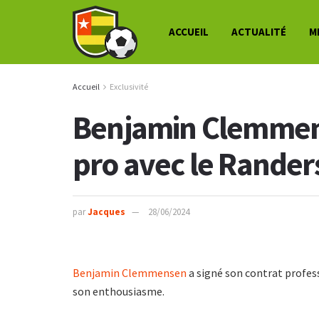
ACCUEIL
ACTUALITÉ
M
Accueil
Exclusivité
Benjamin Clemmense
pro avec le Rander
par
Jacques
28/06/2024
Benjamin Clemmensen
a signé son contrat profess
son enthousiasme.