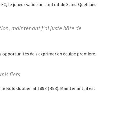
C, le joueur valide un contrat de 3 ans. Quelques
ion, maintenant j’ai juste hâte de
s opportunités de s’exprimer en équipe première.
is fiers.
r le Boldklubben af 1893 (B93). Maintenant, il est