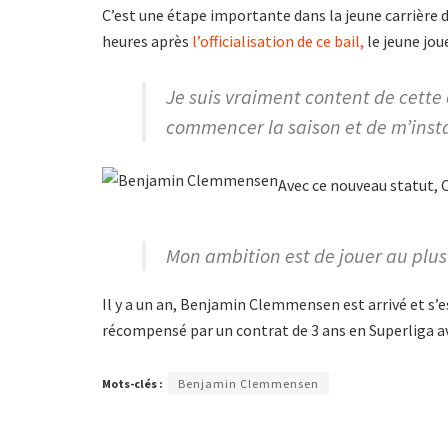
C’est une étape importante dans la jeune carrière 
heures après
l’officialisation de ce bail,
le jeune jou
Je suis vraiment content de cette 
commencer la saison et de m’insta
Avec ce nouveau statut, 
Mon ambition est de jouer au plus 
Il y a un an, Benjamin Clemmensen est arrivé et s’es
récompensé par un contrat de 3 ans en Superliga ave
Mots-clés :
Benjamin Clemmensen