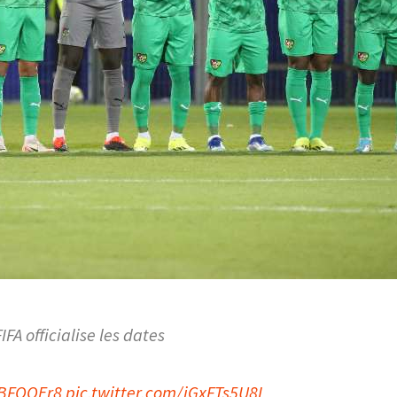
IFA officialise les dates
RBFOOEr8
pic.twitter.com/jGxFTs5U8I