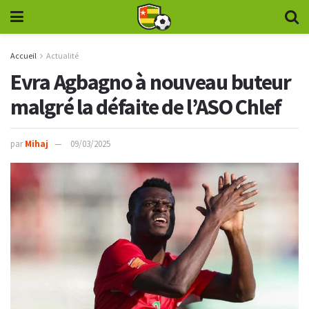
Accueil
Actualité
Evra Agbagno à nouveau buteur
malgré la défaite de l’ASO Chlef
par
Mihaj
09/03/2025