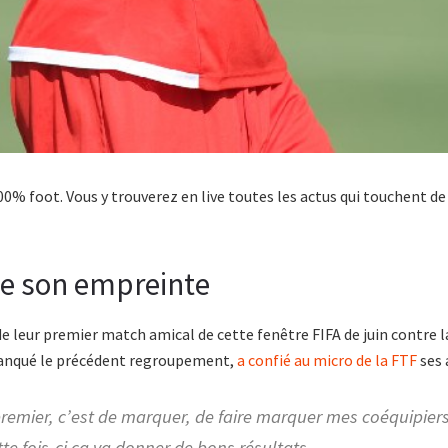
 100% foot. Vous y trouverez en live toutes les actus qui touchent d
e son empreinte
 leur premier match amical de cette fenêtre FIFA de juin contre la
 manqué le précédent regroupement,
a confié au micro de la FTF
ses 
emier, c’est de marquer, de faire marquer mes coéquipiers
te fois-ci ça va donner de bons résultats.