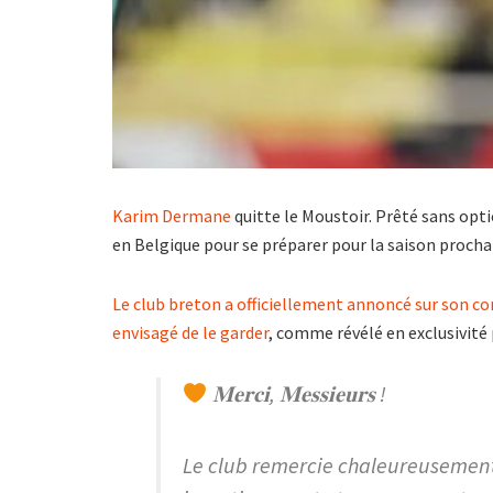
Karim Dermane
quitte le Moustoir. Prêté sans opt
en Belgique pour se préparer pour la saison procha
Le club breton a officiellement annoncé sur son c
envisagé de le garder
, comme révélé en exclusivité
𝐌𝐞𝐫𝐜𝐢, 𝐌𝐞𝐬𝐬𝐢𝐞𝐮𝐫𝐬 !
Le club remercie chaleureusement