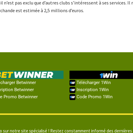
l n’est pas exclu que d’autres clubs s’intéressent à ses services. I
rchande est estimée à 2,5 millions d’euros.
charger Betwinner
Télécharger 1Win
ription Betwinner
Inscription 1Win
e Promo Betwinner
Code Promo 1Win
go sur notre site spécialisé ! Restez constamment informé des dernières