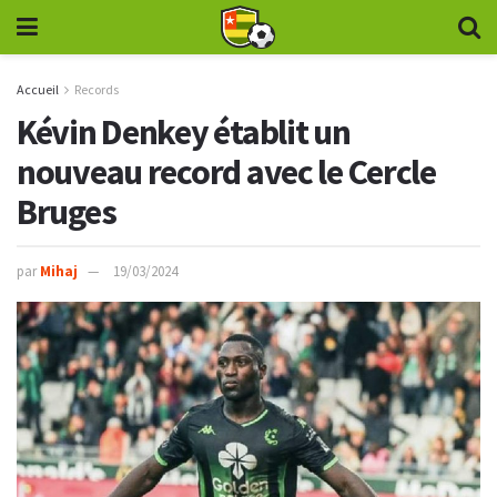
Accueil
Records
Kévin Denkey établit un
nouveau record avec le Cercle
Bruges
par
Mihaj
19/03/2024