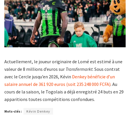
Actuellement, le joueur originaire de Lomé est estimé à une
valeur de 8 millions d’euros sur
Transfermarkt
. Sous contrat
avec le Cercle jusqu’en 2026, Kévin
Denkey bénéficie d’un
salaire annuel de 361 920 euros (soit 235 248 000 FCFA)
. Au
cours de la saison, le Togolais a déjà enregistré 24 buts en 29
apparitions toutes compétitions confondues.
Mots-clés :
Kévin Denkey