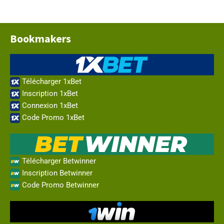
Bookmakers
Télécharger 1xBet
Inscription 1xBet
Connexion 1xBet
Code Promo 1xBet
Télécharger Betwinner
Inscription Betwinner
Code Promo Betwinner