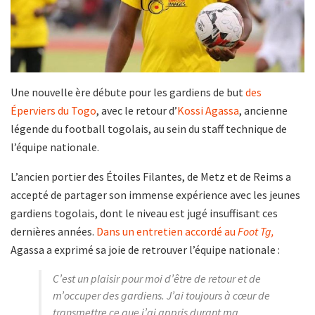
Une nouvelle ère débute pour les gardiens de but
des
Éperviers du Togo
, avec le retour d’
Kossi Agassa
, ancienne
légende du football togolais, au sein du staff technique de
l’équipe nationale.
L’ancien portier des Étoiles Filantes, de Metz et de Reims a
accepté de partager son immense expérience avec les jeunes
gardiens togolais, dont le niveau est jugé insuffisant ces
dernières années.
Dans un entretien accordé au
Foot Tg,
Agassa a exprimé sa joie de retrouver l’équipe nationale :
C’est un plaisir pour moi d’être de retour et de
m’occuper des gardiens. J’ai toujours à cœur de
transmettre ce que j’ai appris durant ma