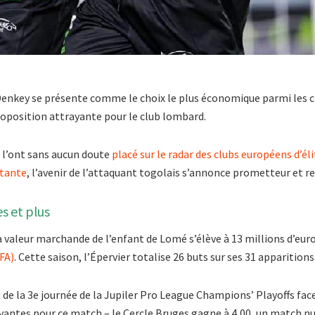
 Denkey se présente comme le choix le plus économique parmi les c
proposition attrayante pour le club lombard.
 l’ont sans aucun doute
placé sur le radar des clubs européens d’éli
rtante
, l’avenir de l’attaquant togolais s’annonce prometteur et r
es et plus
a valeur marchande de l’enfant de Lomé s’élève à 13 millions d’eur
CFA)
. Cette saison, l’Épervier totalise 26 buts sur ses 31 appariti
de la 3e journée de la Jupiler Pro League Champions’ Playoffs face
ivantes pour ce match – le Cercle Bruges gagne à 4,00, un match nul