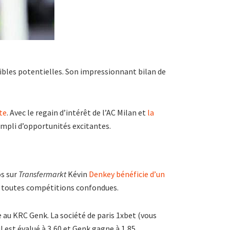
ibles potentielles. Son impressionnant bilan de
te
. Avec le regain d’intérêt de l’AC Milan et
la
empli d’opportunités excitantes.
os sur
Transfermarkt
Kévin
Denkey bénéficie d’un
ons toutes compétitions confondues.
 au KRC Genk. La société de paris 1xbet (vous
 est évalué à 3,60 et Genk gagne à 1,85.