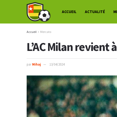
ACCUEIL
ACTUALITÉ
M
Accueil
Mercato
L’AC Milan revient 
par
Mihaj
13/04/2024