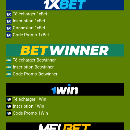
Télécharger 1xBet
Inscription 1xBet
Connexion 1xBet
Code Promo 1xBet
Télécharger Betwinner
Inscription Betwinner
Code Promo Betwinner
Télécharger 1Win
Inscription 1Win
Code Promo 1Win