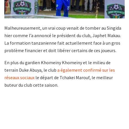
Malheureusement, un vrai coup venait de tomber au Singida
hier comme l’a annoncé le président du club, Japhet Makau.
La formation tanzanienne fait actuellement face à un gros
problème financier et doit libérer certains de ces joueurs.
En plus du gardien K
homeiny Khomeiny et le milieu de
terrain Duke Abuya, le club
a également confirmé sur les
réseaux sociaux
le départ de Tchakei Marouf, le meilleur
buteur du club cette saison.