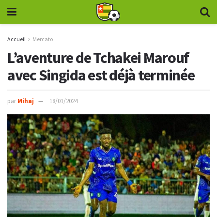
Accueil
Mercato
L’aventure de Tchakei Marouf
avec Singida est déjà terminée
par
Mihaj
18/01/2024