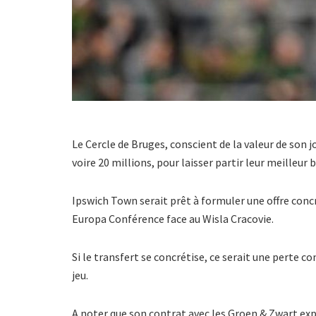
Le Cercle de Bruges, conscient de la valeur de son j
voire 20 millions, pour laisser partir leur meilleur 
Ipswich Town serait prêt à formuler une offre concr
Europa Conférence face au Wisla Cracovie.
Si le transfert se concrétise, ce serait une perte 
jeu.
A noter que son contrat avec les Groen & Zwart expi