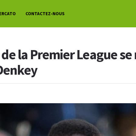
ERCATO
CONTACTEZ-NOUS
e la Premier League se r
 Denkey