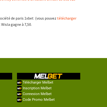
société de paris 1xbet (vous pouvez
télécharger
 Wisla gagne à 7,50.
Télécharger Melbet
Inscription Melbet
Connexion Melbet
Code Promo Melbet