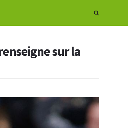
enseigne sur la