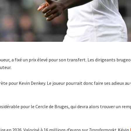
oueur, a fixé un prix élevé pour son transfert. Les dirigeants bruge
buteur.
ète pour Kevin Denkey. Le joueur pourrait donc faire ses adieux au C
considérable pour le Cercle de Bruges, qui devra alors trouver un r
re en 2026. Valorisé à 16 millions d’euros sur
Transfermarkt
. Kévin