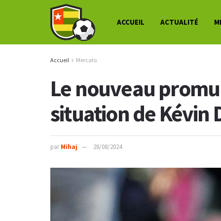
ACCUEIL
ACTUALITÉ
M
Accueil
Mercato
Le nouveau promu d
situation de Kévin
par
Mihaj
28/08/2024