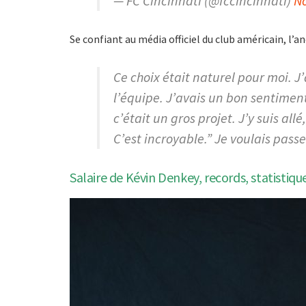
— FC Cincinnati (@fccincinnati)
N
Se confiant au média officiel du club américain, l’a
Ce choix était naturel pour moi. J
l’équipe. J’avais un bon sentiment
c’était un gros projet. J’y suis allé,
C’est incroyable.” Je voulais pass
Salaire de Kévin Denkey, records, statistiqu