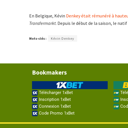
En Belgique, Kévin
Denkey était rémunéré à hauteur
Transfermarkt
. Depuis le début de la saison, le nati
Mots-clés :
Kévin Denkey
Bookmakers
Télécharger 1xBet
Télé
Inscription 1xBet
Insc
Connexion 1xBet
Cod
Code Promo 1xBet