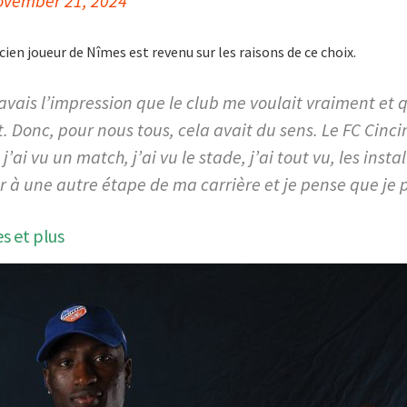
ovember 21, 2024
ncien joueur de Nîmes est revenu sur les raisons de ce choix.
’avais l’impression que le club me voulait vraiment et
. Donc, pour nous tous, cela avait du sens. Le FC Cincin
 j’ai vu un match, j’ai vu le stade, j’ai tout vu, les instal
er à une autre étape de ma carrière et je pense que je p
es et plus