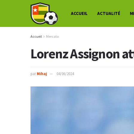
ACCUEIL
ACTUALITÉ
M
Accueil
Mercato
Lorenz Assignon at
par
Mihaj
04/06/2024