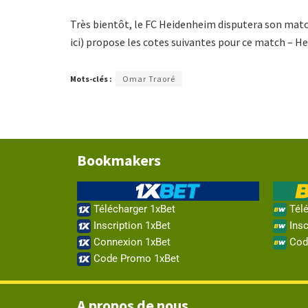
Très bientôt, le FC Heidenheim disputera son match
ici) propose les cotes suivantes pour ce match – H
Mots-clés :
Omar Traoré
Bookmakers
Télécharger 1xBet
Télé
Inscription 1xBet
Insc
Connexion 1xBet
Cod
Code Promo 1xBet
A propos de nous