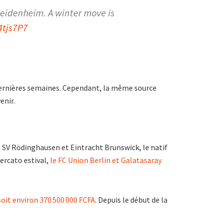
Heidenheim. A winter move is
4tjs7P7
 dernières semaines. Cependant, la même source
enir.
, SV Rödinghausen et Eintracht Brunswick, le natif
mercato estival,
le FC Union Berlin et Galatasaray
soit environ 370 500 000 FCFA
. Depuis le début de la