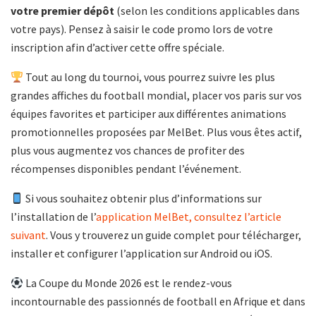
votre premier dépôt
(selon les conditions applicables dans
votre pays). Pensez à saisir le code promo lors de votre
inscription afin d’activer cette offre spéciale.
Tout au long du tournoi, vous pourrez suivre les plus
grandes affiches du football mondial, placer vos paris sur vos
équipes favorites et participer aux différentes animations
promotionnelles proposées par MelBet. Plus vous êtes actif,
plus vous augmentez vos chances de profiter des
récompenses disponibles pendant l’événement.
Si vous souhaitez obtenir plus d’informations sur
l’installation de l’
application MelBet, consultez l’article
suivant
. Vous y trouverez un guide complet pour télécharger,
installer et configurer l’application sur Android ou iOS.
La Coupe du Monde 2026 est le rendez-vous
incontournable des passionnés de football en Afrique et dans