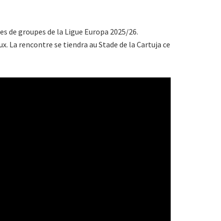
ses de groupes de la Ligue Europa 2025/26.
x. La rencontre se tiendra au Stade de la Cartuja ce