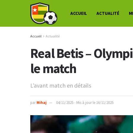
ACCUEIL
ACTUALITÉ
M
Accueil
Actualité
Real Betis – Olymp
le match
L’avant match en détails
par
Mihaj
04/11/2025 - Mis à jour le 16/11/2025