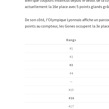
Bien que toujours invaincus depuis le début de la 
actuellement la 16e place avec 5 points glanés grâc
De son côté, l’Olympique Lyonnais affiche un parcour
points au compteur, les Gones occupent la 3e place 
Rangs
#1
#2
#3
#4
—
#15
#16
#17