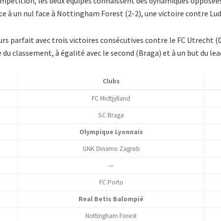
compétition, les deux équipes connaissent des dynamiques opposées
e à un nul face à Nottingham Forest (2-2), une victoire contre Ludo
s parfait avec trois victoires consécutives contre le FC Utrecht (0-
du classement, à égalité avec le second (Braga) et à un but du lead
Clubs
FC Midtjylland
SC Braga
Olympique Lyonnais
GNK Dinamo Zagreb
—
FC Porto
Real Betis Balompié
Nottingham Forest