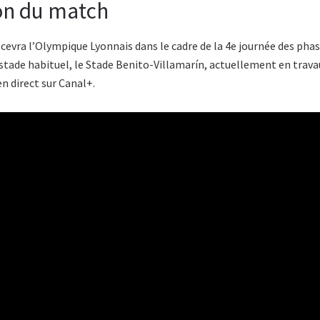
ion du match
ecevra l’Olympique Lyonnais dans le cadre de la 4e journée des pha
stade habituel, le Stade Benito-Villamarín, actuellement en travau
en direct sur Canal+.