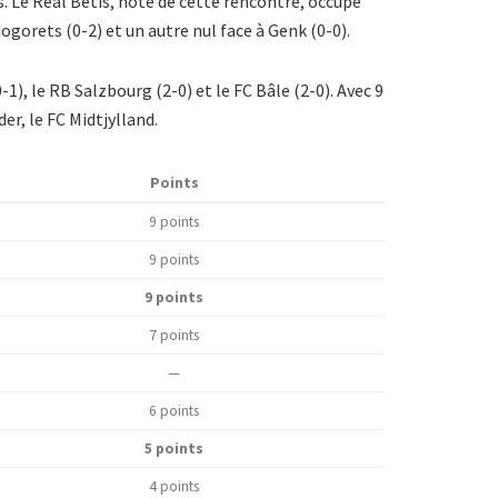
. Le Real Betis, hôte de cette rencontre, occupe
gorets (0-2) et un autre nul face à Genk (0-0).
1), le RB Salzbourg (2-0) et le FC Bâle (2-0). Avec 9
er, le FC Midtjylland.
Points
9 points
9 points
9 points
7 points
—
6 points
5 points
4 points