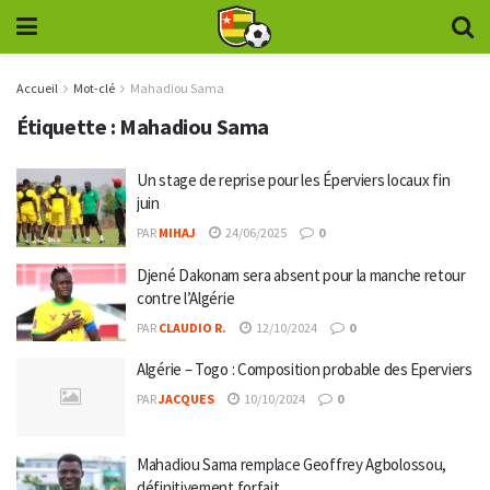
Accueil
Mot-clé
Mahadiou Sama
Étiquette :
Mahadiou Sama
Un stage de reprise pour les Éperviers locaux fin
juin
PAR
MIHAJ
24/06/2025
0
Djené Dakonam sera absent pour la manche retour
contre l’Algérie
PAR
CLAUDIO R.
12/10/2024
0
Algérie – Togo : Composition probable des Eperviers
PAR
JACQUES
10/10/2024
0
Mahadiou Sama remplace Geoffrey Agbolossou,
définitivement forfait