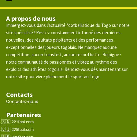
A propos de nous
Immergez-vous dans l’actualité footballistique du Togo sur notre
site spécialisé ! Restez constamment informé des dernières
nouvelles, des résultats palpitants et des performances
exceptionnelles des joueurs togolais. Ne manquez aucune
compétition, aucun transfert, aucun record battu. Rejoignez
notre communauté de passionnés et vibrez au rythme des
exploits des athlètes togolais. Rendez-vous dès maintenant sur
notre site pour vivre pleinement le sport au Togo.
Contacts
Contactez-nous
Partenaires
221foot.com
225foot.com