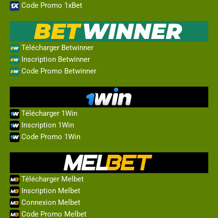
Code Promo 1xBet
Télécharger Betwinner
Inscription Betwinner
Code Promo Betwinner
Télécharger 1Win
Inscription 1Win
Code Promo 1Win
Télécharger Melbet
Inscription Melbet
Connexion Melbet
Code Promo Melbet