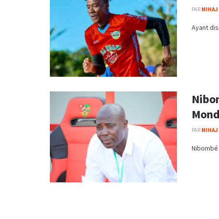
PAR
MIHAJ
Ayant dis
Nibom
Mond
PAR
MIHAJ
Nibombé D