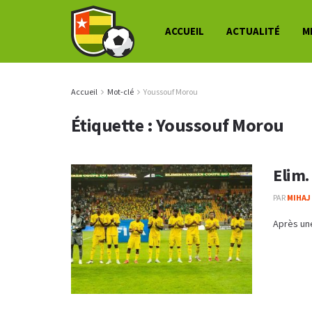
ACCUEIL
ACTUALITÉ
M
Accueil
Mot-clé
Youssouf Morou
Étiquette :
Youssouf Morou
Elim.
PAR
MIHAJ
Après une