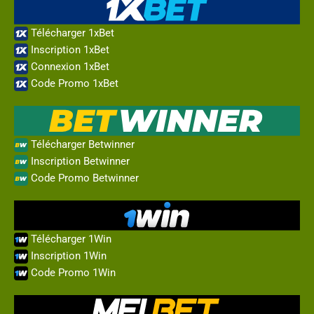
Télécharger 1xBet
Inscription 1xBet
Connexion 1xBet
Code Promo 1xBet
Télécharger Betwinner
Inscription Betwinner
Code Promo Betwinner
Télécharger 1Win
Inscription 1Win
Code Promo 1Win