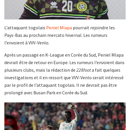
L’attaquant togolais
Peniel Mlapa
pourrait rejoindre les
Pays-Bas au prochain mercato hivernal. Les rumeurs
l’envoient à VVV-Venlo.
Après un passage en K-League en Corée du Sud, Peniel Mlapa
devrait être de retour en Europe. Les rumeurs l’envoient dans
plusieurs clubs, mais la rédaction de
228foot
a fait quelques
investigations et il en ressort que VVV-Venlo serait intéressé
par le profil de l’attaquant togolais. Il ne devrait pas être
prolongé avec Busan Park en Corée du Sud.